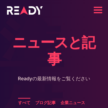
コ
ン
準
テ
ン
ツ
ニュースと記
へ
ス
事
キ
ッ
プ
Readyの最新情報をご覧ください
すべて
ブログ記事
企業ニュース