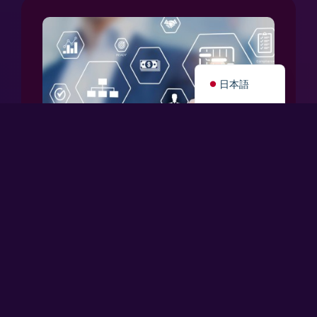
Tiếng Việt
ไทย
English
日本語
2024年6月3日
ガバナンスとプロジェクト実
行の強化に向けた準備
最近、オーストラリアの大手小売業（食品・飲
料セクター）のプロジェクトにおいて、プロジ
ェクト管理フレームワークの効率性と説明責任
を高めるために、新しいガバナンスプロセスと