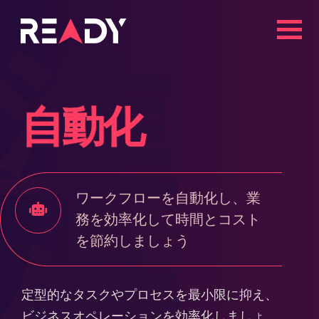
コ
ン
準
テ
ン
ツ
自動化
へ
ス
キ
ッ
ワークフローを自動化し、業
プ
務を効率化して時間とコスト
を節約しましょう
定型的なタスクやプロセスを最小限に抑え、
ビジネスオペレーションを効率化しましょ