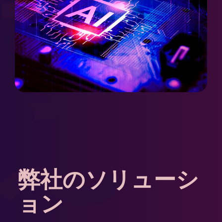
了
〜
弊社のソリューシ
ョン